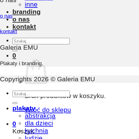
inne
branding
o nas
o nas
kontakt
kontakt
Szukaj:
Galeria EMU
0
Plakaty i branding.
Copyrights 2026 © Galeria EMU
Szukaj:
Brak produktów w koszyku.
plakaty
Wróć do sklepu
abstrakcja
dla dzieci
0
kuchnia
Koszyk
ludzie