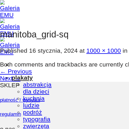
Skip
to
content
manitoba_grid-sq
Published
16 stycznia, 2024
at
1000 × 1000
i
Both comments and trackbacks are currently c
←
Previous
plakaty
Next
→
abstrakcja
SKLEP
dla dzieci
kuchnia
płatność / wysyłka
ludzie
podróż
regulamin
typografia
zwierzęta
o nas