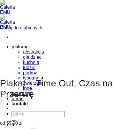
Skip
to
content
Dodaj do ulubionych
plakaty
abstrakcja
dla dzieci
kuchnia
ludzie
podróż
typografia
Plakat – Time Out, Czas na
zwierzęta
inne
Przerwę
branding
o nas
kontakt
Szukaj:
od
59.00
zł
0