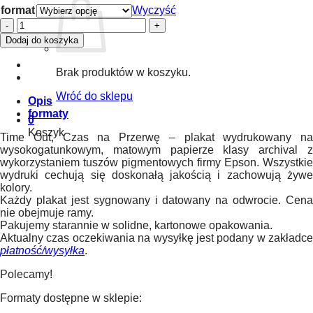
format
Wyczyść
ilość
Plakat
Dodaj do koszyka
-
Time
Brak produktów w koszyku.
Out,
Czas
Wróć do sklepu
na
Opis
Przerwę
formaty
0
Koszyk
Time Out, Czas na Przerwę – plakat wydrukowany na
wysokogatunkowym, matowym papierze klasy archival z
wykorzystaniem tuszów pigmentowych firmy Epson. Wszystkie
wydruki cechują się doskonałą jakością i zachowują żywe
kolory.
Każdy plakat jest sygnowany i datowany na odwrocie. Cena
nie obejmuje ramy.
Pakujemy starannie w solidne, kartonowe opakowania.
Aktualny czas oczekiwania na wysyłkę jest podany w zakładce
płatność/wysyłka
.
Polecamy!
Formaty dostępne w sklepie: