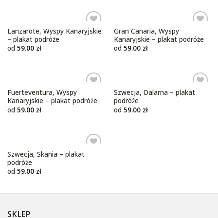
Lanzarote, Wyspy Kanaryjskie
Gran Canaria, Wyspy
Dodaj do
Dodaj do
– plakat podróże
Kanaryjskie – plakat podróże
ulubionych
ulubionych
od
59.00
zł
od
59.00
zł
Fuerteventura, Wyspy
Szwecja, Dalarna – plakat
Dodaj do
Dodaj do
Kanaryjskie – plakat podróże
podróże
ulubionych
ulubionych
od
59.00
zł
od
59.00
zł
Szwecja, Skania – plakat
Dodaj do
podróże
ulubionych
od
59.00
zł
SKLEP