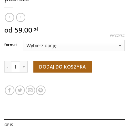
od
59.00
zł
WYCZYŚĆ
format
ilość Fuerteventura, El Cotillo - plakat podróże
DODAJ DO KOSZYKA
OPIS