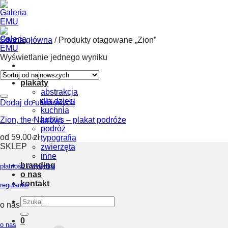
Skip
to
content
Strona główna
/
Produkty otagowane „Zion”
Wyświetlanie jednego wyniku
plakaty
abstrakcja
dla dzieci
Dodaj do ulubionych
kuchnia
ludzie
Zion, the Narrows – plakat podróże
podróż
od
59.00
zł
typografia
SKLEP
zwierzęta
inne
branding
płatność / wysyłka
o nas
kontakt
regulamin
Szukaj:
o nas
0
o nas