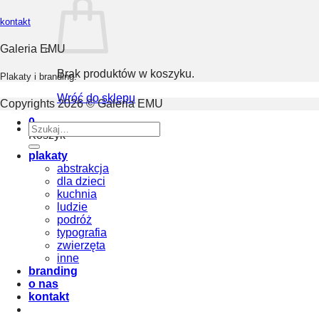
kontakt
Galeria EMU
Brak produktów w koszyku.
Plakaty i branding.
Wróć do sklepu
Copyrights 2026 © Galeria EMU
0
Szukaj:
Koszyk
plakaty
abstrakcja
dla dzieci
kuchnia
ludzie
podróż
typografia
zwierzęta
inne
branding
o nas
kontakt