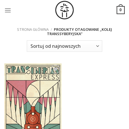
Skip
to
0
content
STRONA GŁÓWNA
/
PRODUKTY OTAGOWANE „KOLEJ
TRANSSYBERYJSKA”
Dodaj do
ulubionych