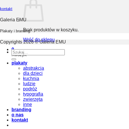
kontakt
Galeria EMU
Brak produktów w koszyku.
Plakaty i branding.
Wróć do sklepu
Copyrights 2026 © Galeria EMU
0
Szukaj:
Koszyk
plakaty
abstrakcja
dla dzieci
kuchnia
ludzie
podróż
typografia
zwierzęta
inne
branding
o nas
kontakt