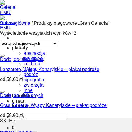
Skip
to
content
Strona główna
/
Produkty otagowane „Gran Canaria”
Wyświetlanie wszystkich wyników: 2
plakaty
abstrakcja
dla dzieci
Dodaj do ulubionych
kuchnia
ludzie
Lanzarote, Wyspy Kanaryjskie – plakat podróże
podróż
od
59.00
zł
typografia
zwierzęta
inne
Dodaj do ulubionych
branding
o nas
Gran Canaria, Wyspy Kanaryjskie – plakat podróże
kontakt
od
59.00
zł
Szukaj:
SKLEP
0