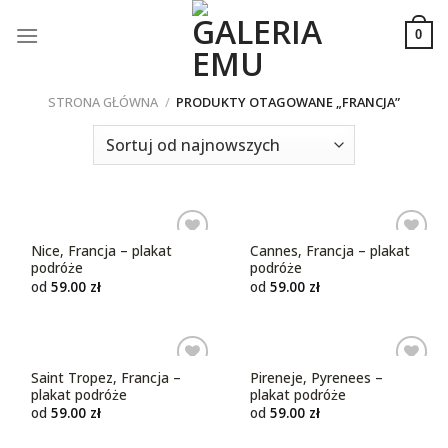
Skip
to
0
content
STRONA GŁÓWNA
/
PRODUKTY OTAGOWANE „FRANCJA”
Nice, Francja – plakat
Cannes, Francja – plakat
Dodaj do
Dodaj do
podróże
podróże
ulubionych
ulubionych
od
59.00
zł
od
59.00
zł
Saint Tropez, Francja –
Pireneje, Pyrenees –
Dodaj do
Dodaj do
plakat podróże
plakat podróże
ulubionych
ulubionych
od
59.00
zł
od
59.00
zł