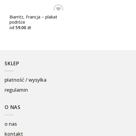
Biarritz, Francja – plakat
Dodaj do
podróże
ulubionych
od
59.00
zł
SKLEP
płatność / wysyłka
regulamin
O NAS
o nas
kontakt