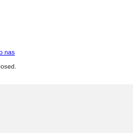
o nas
losed.