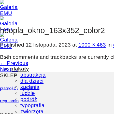
Skip
to
content
hoopla_okno_163x352_color2
Published
12 listopada, 2023
at
1000 × 463
in
Both comments and trackbacks are currently c
←
Previous
plakaty
Next
→
abstrakcja
SKLEP
dla dzieci
kuchnia
płatność / wysyłka
ludzie
podróż
regulamin
typografia
zwierzęta
o nas