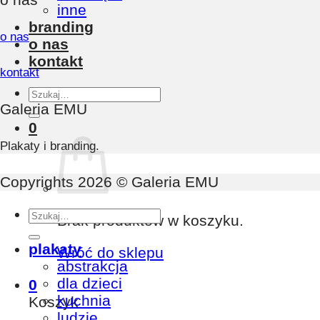
inne
branding
o nas
o nas
kontakt
kontakt
Szukaj:
Galeria EMU
0
Plakaty i branding.
Copyrights 2026 © Galeria EMU
Szukaj:
Brak produktów w koszyku.
plakaty
Wróć do sklepu
abstrakcja
dla dzieci
0
kuchnia
Koszyk
ludzie