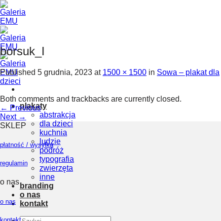
Skip
to
content
borsuk_I
Published
5 grudnia, 2023
at
1500 × 1500
in
Sowa – plakat dla
dzieci
Both comments and trackbacks are currently closed.
plakaty
←
Previous
abstrakcja
Next
→
dla dzieci
SKLEP
kuchnia
ludzie
płatność / wysyłka
podróż
typografia
regulamin
zwierzęta
inne
o nas
branding
o nas
o nas
kontakt
Szukaj:
kontakt