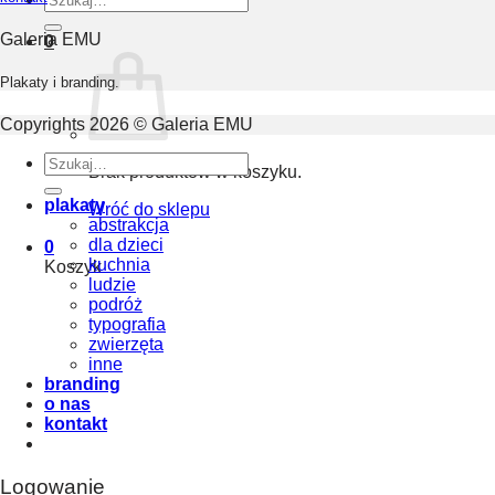
Galeria EMU
0
Plakaty i branding.
Copyrights 2026 © Galeria EMU
Szukaj:
Brak produktów w koszyku.
plakaty
Wróć do sklepu
abstrakcja
dla dzieci
0
kuchnia
Koszyk
ludzie
podróż
typografia
zwierzęta
inne
branding
o nas
kontakt
Logowanie