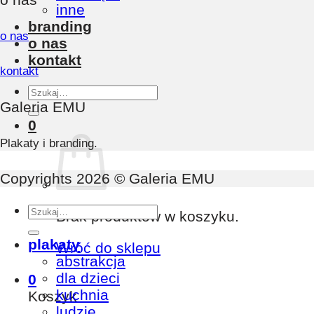
inne
branding
o nas
o nas
kontakt
kontakt
Szukaj:
Galeria EMU
0
Plakaty i branding.
Copyrights 2026 © Galeria EMU
Szukaj:
Brak produktów w koszyku.
plakaty
Wróć do sklepu
abstrakcja
dla dzieci
0
kuchnia
Koszyk
ludzie