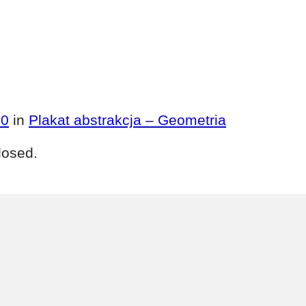
00
in
Plakat abstrakcja – Geometria
losed.