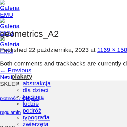
Skip
to
content
geometrics_A2
Published
22 października, 2023
at
1169 × 15
Both comments and trackbacks are currently c
←
Previous
plakaty
Next
→
abstrakcja
SKLEP
dla dzieci
kuchnia
płatność / wysyłka
ludzie
podróż
regulamin
typografia
zwierzęta
o nas