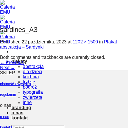
Skip
to
content
sardines_A3
Published
22 października, 2023
at
1202 × 1500
in
Plakat
abstrakcja – Sardynki
Both comments and trackbacks are currently closed.
plakaty
←
Previous
abstrakcja
Next
→
dla dzieci
SKLEP
kuchnia
ludzie
płatność / wysyłka
podróż
typografia
regulamin
zwierzęta
inne
o nas
branding
o nas
o nas
kontakt
Szukaj:
kontakt