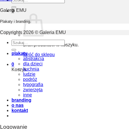
Galeria EMU
0
Plakaty i branding.
Copyrights 2026 © Galeria EMU
Szukaj:
Brak produktów w koszyku.
plakaty
Wróć do sklepu
abstrakcja
dla dzieci
0
kuchnia
Koszyk
ludzie
podróż
typografia
zwierzęta
inne
branding
o nas
kontakt
Logowanie