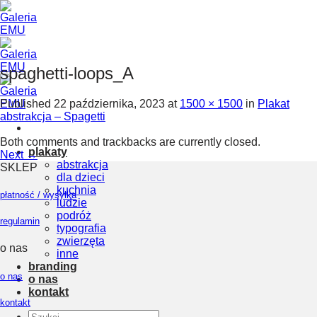
Skip
to
content
spaghetti-loops_A
Published
22 października, 2023
at
1500 × 1500
in
Plakat
abstrakcja – Spagetti
Both comments and trackbacks are currently closed.
plakaty
Next
→
abstrakcja
SKLEP
dla dzieci
kuchnia
płatność / wysyłka
ludzie
podróż
regulamin
typografia
zwierzęta
o nas
inne
branding
o nas
o nas
kontakt
kontakt
Szukaj: