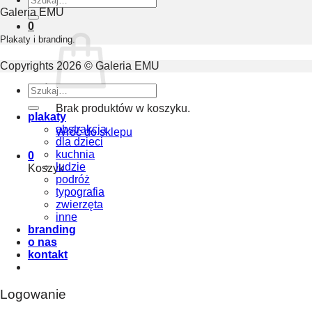
Galeria EMU
0
Plakaty i branding.
Copyrights 2026 © Galeria EMU
Szukaj:
Brak produktów w koszyku.
plakaty
abstrakcja
Wróć do sklepu
dla dzieci
kuchnia
0
ludzie
Koszyk
podróż
typografia
zwierzęta
inne
branding
o nas
kontakt
Logowanie