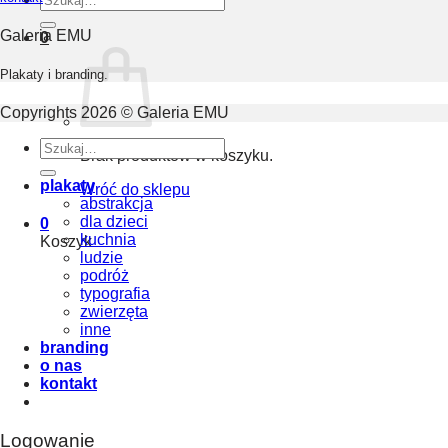
Galeria EMU
0
Plakaty i branding.
Copyrights 2026 © Galeria EMU
Szukaj:
Brak produktów w koszyku.
plakaty
Wróć do sklepu
abstrakcja
dla dzieci
0
kuchnia
Koszyk
ludzie
podróż
typografia
zwierzęta
inne
branding
o nas
kontakt
Logowanie