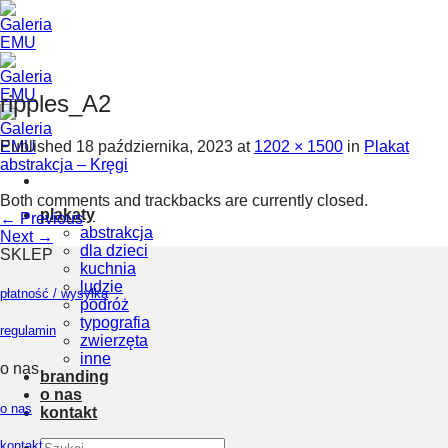
Skip
to
content
ripples_A2
Published
18 października, 2023
at
1202 × 1500
in
Plakat
abstrakcja – Kręgi
Both comments and trackbacks are currently closed.
plakaty
←
Previous
abstrakcja
Next
→
dla dzieci
SKLEP
kuchnia
ludzie
płatność / wysyłka
podróż
typografia
regulamin
zwierzęta
inne
o nas
branding
o nas
o nas
kontakt
Szukaj:
kontakt