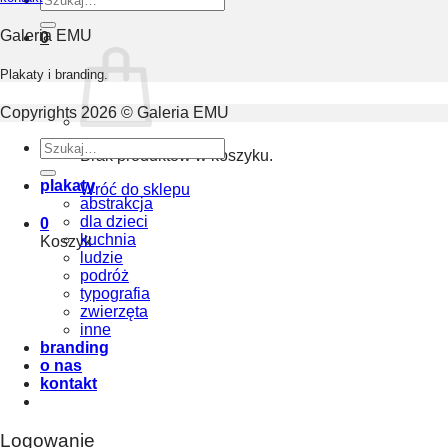
Galeria EMU
0
Plakaty i branding.
Copyrights 2026 © Galeria EMU
Szukaj:
Brak produktów w koszyku.
plakaty
Wróć do sklepu
abstrakcja
dla dzieci
0
kuchnia
Koszyk
ludzie
podróż
typografia
zwierzęta
inne
branding
o nas
kontakt
Logowanie