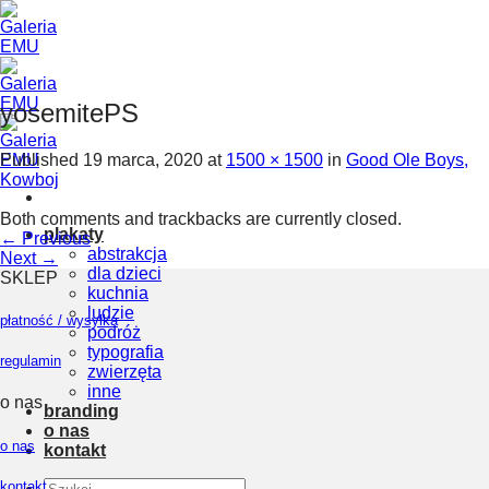
Skip
to
content
yosemitePS
Published
19 marca, 2020
at
1500 × 1500
in
Good Ole Boys,
Kowboj
Both comments and trackbacks are currently closed.
plakaty
←
Previous
abstrakcja
Next
→
dla dzieci
SKLEP
kuchnia
ludzie
płatność / wysyłka
podróż
typografia
regulamin
zwierzęta
inne
o nas
branding
o nas
o nas
kontakt
Szukaj:
kontakt