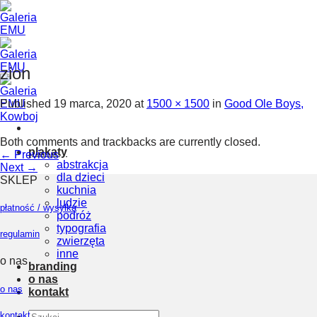
Skip
to
content
zion
Published
19 marca, 2020
at
1500 × 1500
in
Good Ole Boys,
Kowboj
Both comments and trackbacks are currently closed.
plakaty
←
Previous
abstrakcja
Next
→
dla dzieci
SKLEP
kuchnia
ludzie
płatność / wysyłka
podróż
typografia
regulamin
zwierzęta
inne
o nas
branding
o nas
o nas
kontakt
Szukaj:
kontakt