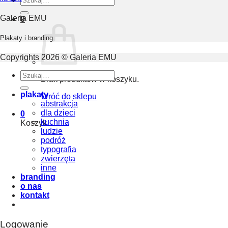
Galeria EMU
0
Plakaty i branding.
Copyrights 2026 © Galeria EMU
Szukaj:
Brak produktów w koszyku.
plakaty
Wróć do sklepu
abstrakcja
dla dzieci
0
kuchnia
Koszyk
ludzie
podróż
typografia
zwierzęta
inne
branding
o nas
kontakt
Logowanie