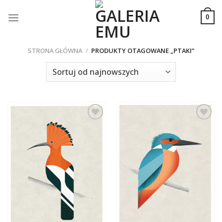
Skip
to
0
content
STRONA GŁÓWNA
/
PRODUKTY OTAGOWANE „PTAKI”
Dodaj do
Dodaj do
ulubionych
ulubionych