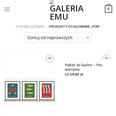
Skip
to
0
content
STRONA GŁÓWNA
/
PRODUKTY OTAGOWANE „POR”
Plakat do kuchni – Por,
Dodaj do
Dodaj do
warzywa
ulubionych
ulubionych
od
59.00
zł