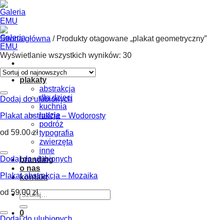
Skip
to
content
Strona główna
/
Produkty otagowane „plakat geometryczny”
Wyświetlanie wszystkich wyników: 30
plakaty
abstrakcja
dla dzieci
Dodaj do ulubionych
kuchnia
ludzie
Plakat abstrakcja – Wodorosty
podróż
od
59.00
zł
typografia
zwierzęta
inne
Dodaj do ulubionych
branding
o nas
Plakat abstrakcja – Mozaika
kontakt
od
59.00
zł
Szukaj:
0
Dodaj do ulubionych