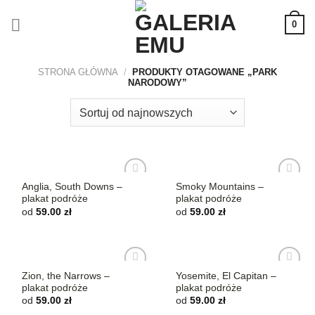
Skip
0
to
content
STRONA GŁÓWNA
/
PRODUKTY OTAGOWANE „PARK
NARODOWY”
Anglia, South Downs –
Smoky Mountains –
Dodaj do
Dodaj do
plakat podróże
plakat podróże
ulubionych
ulubionych
od
59.00
zł
od
59.00
zł
Zion, the Narrows –
Yosemite, El Capitan –
Dodaj do
Dodaj do
plakat podróże
plakat podróże
ulubionych
ulubionych
od
59.00
zł
od
59.00
zł